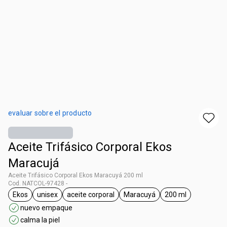
evaluar sobre el producto
Aceite Trifásico Corporal Ekos
Maracujá
Aceite Trifásico Corporal Ekos Maracuyá 200 ml
Cod. NATCOL-97428 -
Ekos
unisex
aceite corporal
Maracuyá
200 ml
general.tag Ekos
general.tag unisex
general.tag aceite corporal
general.tag Maracuyá
general.tag 200
nuevo empaque
calma la piel