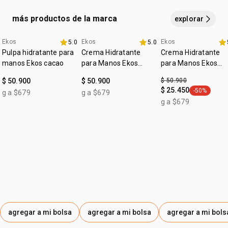
*porcentaje de participantes con resultados positivos en la
vegano
evaluación del atributo mencionado.
más productos de la marca
explorar
:
tipo de piel
todo tipo de piel
:
Ekos
Ekos
Ekos
tipo de tratamiento
5.0
dermocalmante
5.0
4u al 40%
4u al 40%
fecha dupla
Pulpa hidratante para
Crema Hidratante
Crema Hidratante
manos Ekos cacao
para Manos Ekos
para Manos Ekos
Maracujá
Castaña
$ 50.900
$ 50.900
$ 50.900
$ 25.450
-50%
g a $679
g a $679
general.tag
g a $679
agregar a mi bolsa
agregar a mi bolsa
agregar a mi bols