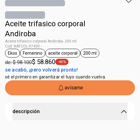
Aceite trifasico corporal
Andiroba
Aceite trifasico corporal Andiroba- 200 ml
Cod. NATCOL-97430 -
Ekos
Femenino
aceite corporal
200 ml
general.tag Ekos
general.tag Femenino
general.tag aceite corporal
general.tag 200 ml
$ 58.860
de: $ 98.100
-40%
general.tag -40%
se acabó, ¡pero volverá pronto!
sé el primero en garantizar el tuyo cuando vuelva.
avísame
descripción
Aceite corporal trifásico que nutre, hidrata y perfuma la
piel con una fórmula innovadora y ligera.