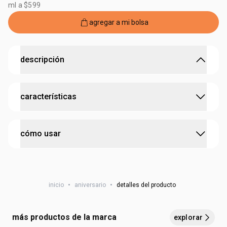
ml a $599
agregar a mi bolsa
descripción
desmaquilla y limpia en un solo gesto
características
• elimina hasta el 100 % del maquillaje a prueba de agua y
del protector solar
• no deja residuos grasos
:
ocasión
limpieza
• textura en aceite que al contacto con el agua se
cómo usar
transforma en jabón
• no requiere el uso de algodón
• fácil de enjuagar
con la piel seca, aplique el jabón en el rostro, labios y área
• cuida la piel
de los ojos. masajee suavemente para eliminar el
• aumenta la hidratación y suavidad
inicio
•
aniversario
•
detalles del producto
maquillaje e impurezas de la piel. enjuague
• contiene bioactivo: Cacao, repone componentes
esenciales de la piel
abundantemente no es necesario usar algodón
• testado dermatológicamente
más productos de la marca
explorar
• apto para la zona de los ojos