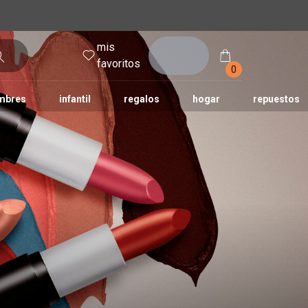
mis
entrar
favoritos
0
mbres
infantil
regalos
hogar
repuestos
tododia
una
humor