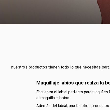
nuestros productos tienen todo lo que necesitas para t
maquillaje labios que realza la b
encuentra el labial perfecto para ti aquí en Natura. sea cual sea tu estilo, tenemos una variedad increíble de colores y acabados para que te luzcas con
el maquillaje labios
además del labial, prueba otros productos