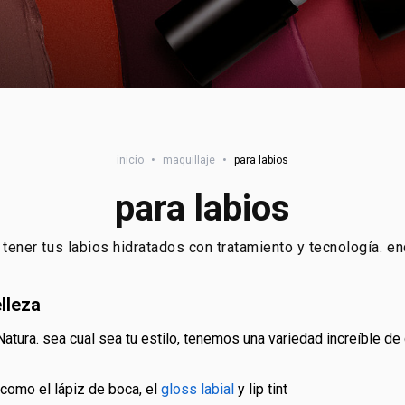
inicio
•
maquillaje
•
para labios
para labios
ener tus labios hidratados con tratamiento y tecnología. enc
elleza
 como el lápiz de boca, el
gloss labial
y lip tint